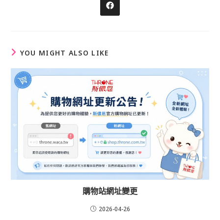
Opens
in
a
new
window
YOU MIGHT ALSO LIKE
購物站網址變更
2026-04-26