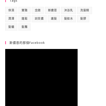
Tags
保濕
寶雅
念錯
斯儂恩
沐浴乳
洗髮精
潤澤
蓬鬆
詩芙儂
護髮
髮妝水
髮膠
髮蠟
髮雕
斯儂恩的那個Facebook