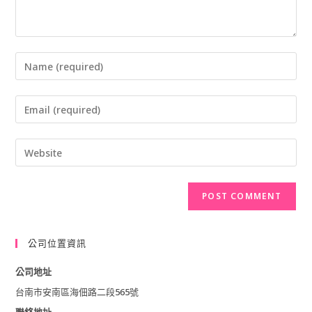
Enter
your
Enter
name
your
or
Enter
email
username
your
address
to
website
to
comment
URL
comment
(optional)
公司位置資訊
公司地址
台南市安南區海佃路二段565號