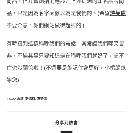
商品，但其實她指的應該是上述提過的知名品牌商
品，只是因為名字太像以為是我們的。(希望
詩芙儂
不要介意，你們網站做得超棒的!)
有時接到這樣稱呼我們的電話，常常讓我們啼笑皆
非，不過其實只要知道是在稱呼我們就好了，記不
住也沒關係啦！(不過要是能記住會更好，小編編感
謝您)
TAGS
:
念錯
,
斯儂恩
,
詩芙儂
SHARE
分享到臉書
THIS
CONTENT