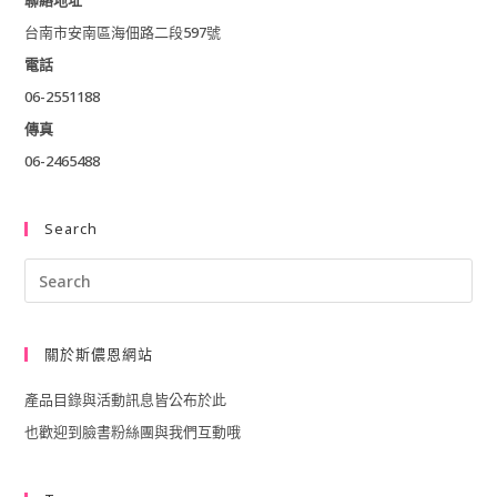
聯絡地址
台南市安南區海佃路二段597號
電話
06-2551188
傳真
06-2465488
Search
Pre
Esc
to
關於斯儂恩網站
clo
產品目錄與活動訊息皆公布於此
the
也歡迎到臉書粉絲團與我們互動哦
sea
pan