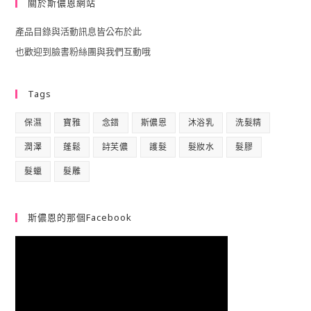
關於斯儂恩網站
clo
產品目錄與活動訊息皆公布於此
the
也歡迎到臉書粉絲團與我們互動哦
sea
pan
Tags
保濕
寶雅
念錯
斯儂恩
沐浴乳
洗髮精
潤澤
蓬鬆
詩芙儂
護髮
髮妝水
髮膠
髮蠟
髮雕
斯儂恩的那個Facebook