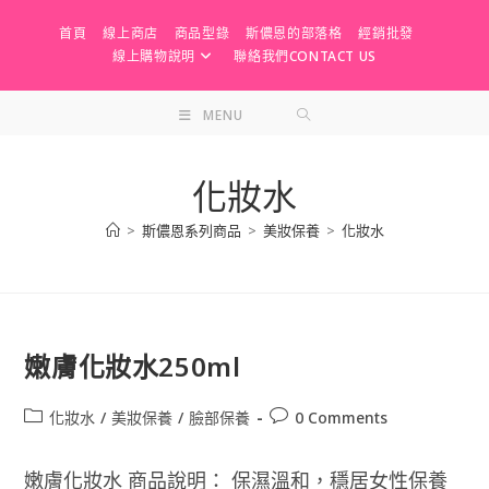
Skip
首頁
線上商店
商品型錄
斯儂恩的部落格
經銷批發
to
線上購物說明
聯絡我們CONTACT US
content
MENU
化妝水
>
斯儂恩系列商品
>
美妝保養
>
化妝水
嫩膚化妝水250ml
Post
Post
化妝水
/
美妝保養
/
臉部保養
0 Comments
category:
comments:
嫩膚化妝水 商品說明： 保濕溫和，穩居女性保養