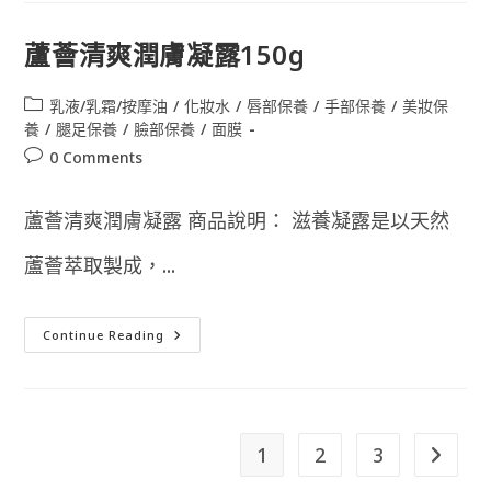
水
250ml
蘆薈清爽潤膚凝露150g
Post
乳液/乳霜/按摩油
/
化妝水
/
唇部保養
/
手部保養
/
美妝保
category:
養
/
腿足保養
/
臉部保養
/
面膜
Post
0 Comments
comments:
蘆薈清爽潤膚凝露 商品說明： 滋養凝露是以天然
蘆薈萃取製成，...
蘆
Continue Reading
薈
清
爽
潤
膚
凝
露
1
2
3
Go to t
150g