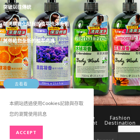
突破以往傳統
朝向精緻化發展的植萃洗沐系列
將帶給您全新的植萃呵護
去看看
本網站透過使用Cookies記錄與存取
您的瀏覽使用訊息
Worldwide
Fast
Secure
Fashion
Shipping
Delivery
Payment
Destination
ACCEPT