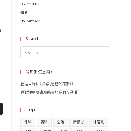
06-2551188
傳真
06-2465488
釋
Search
Press
Escape
to
關於斯儂恩網站
close
產品目錄與活動訊息皆公布於此
the
也歡迎到臉書粉絲團與我們互動哦
search
panel.
Tags
pens
保濕
寶雅
念錯
斯儂恩
沐浴乳
ew
indow