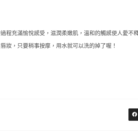
的過程充滿愉悅感受，滋潤柔嫩肌，溫和的觸感使人愛不
妝唇妝，只要稍事按摩，用水就可以洗的掉了喔！
O
in
a
n
w