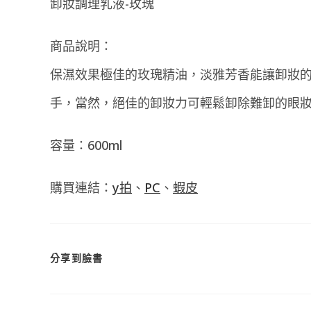
卸妝調理乳液-玫瑰
商品說明：
保濕效果極佳的玫瑰精油，淡雅芳香能讓卸妝
手，當然，絕佳的卸妝力可輕鬆卸除難卸的眼
容量：600ml
購買連結：
y拍
、
PC
、
蝦皮
SHARE
分享到臉書
THIS