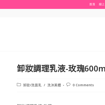
Skip
首頁
線上
to
content
卸妝調理乳液-玫瑰600m
Post
Post
卸妝/洗面乳
/
洗沐美體
0 Comments
category:
comments: