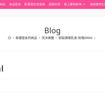
商店
商品型錄
斯儂恩的部落格
經銷批發
線上購物說明
聯絡我們CO
Blog
>
斯儂恩系列商品
>
洗沐美體
>
卸妝調理乳液-玫瑰600ml
>
l