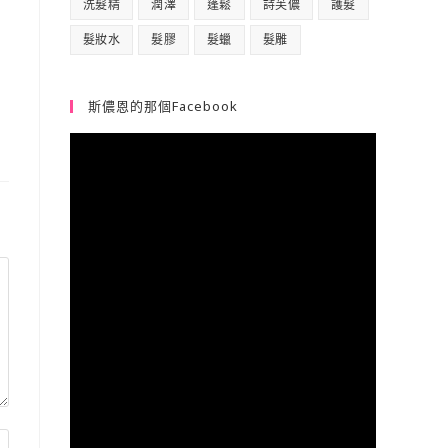
洗髮精
潤澤
蓬鬆
詩芙儂
護髮
髮妝水
髮膠
髮蠟
髮雕
斯儂恩的那個Facebook