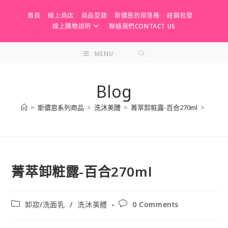
Skip
首頁
線上商店
商品型錄
斯儂恩的部落格
經銷批發
to
線上購物說明
聯絡我們CONTACT US
content
MENU
Blog
>
斯儂恩系列商品
>
洗沐美體
>
菁萃卸粧露-百合270ml
>
菁萃卸粧露-百合270ml
Post
Post
卸妝/洗面乳
/
洗沐美體
0 Comments
category:
comments: