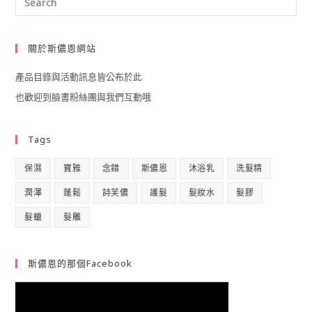
Esc
to
關於斯儂恩網站
clo
產品目錄與活動訊息皆公布於此
the
也歡迎到臉書粉絲團與我們互動哦
sea
pan
Tags
保濕
寶雅
念錯
斯儂恩
沐浴乳
洗髮精
潤澤
蓬鬆
詩芙儂
護髮
髮妝水
髮膠
髮蠟
髮雕
斯儂恩的那個Facebook