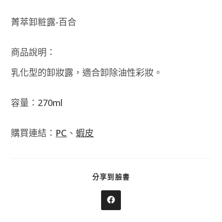
菁萃卸粧露-百合
商品說明：
乳化型的卸妝露，適合卸除油性彩妝。
容量：270ml
購買連結：
PC
、
蝦皮
SHARE
分享到臉書
THIS
CONTENT
Opens
in
a