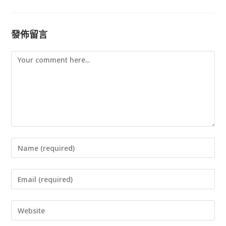
發佈留言
Comment
Enter
your
Enter
name
your
or
Enter
email
username
your
address
to