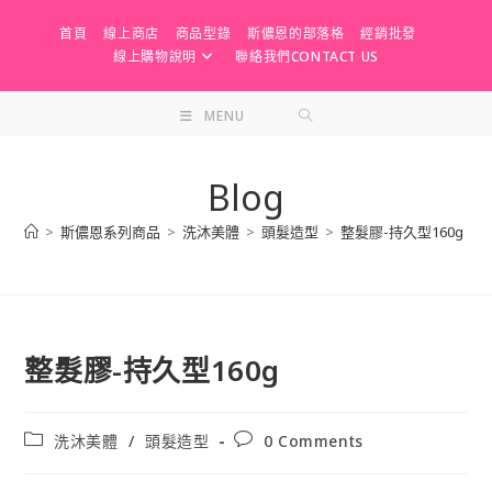
Skip
首頁
線上商店
商品型錄
斯儂恩的部落格
經銷批發
to
線上購物說明
聯絡我們CONTACT US
content
MENU
Blog
>
斯儂恩系列商品
>
洗沐美體
>
頭髮造型
>
整髮膠-持久型160g
>
整髮膠-持久型160g
Post
Post
洗沐美體
/
頭髮造型
0 Comments
category:
comments: