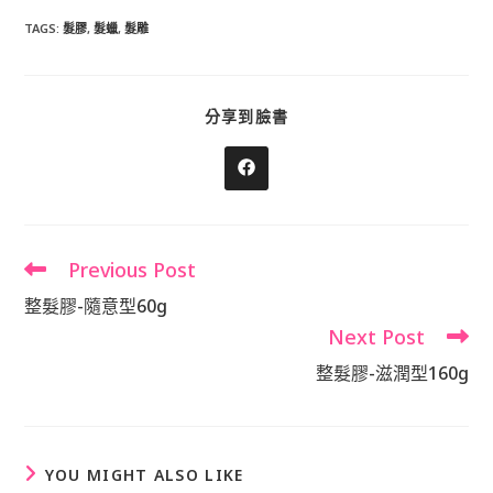
TAGS
:
髮膠
,
髮蠟
,
髮雕
SHARE
分享到臉書
THIS
CONTENT
Opens
in
a
new
window
Previous Post
Read
more
整髮膠-隨意型60g
articles
Next Post
整髮膠-滋潤型160g
YOU MIGHT ALSO LIKE