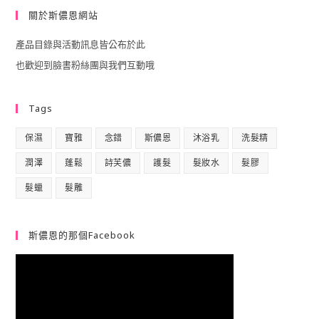
to
關於斯儂恩網站
clo
產品目錄與活動訊息皆公布於此
the
也歡迎到臉書粉絲團與我們互動哦
sea
pan
Tags
保濕
寶雅
念錯
斯儂恩
沐浴乳
洗髮精
潤澤
蓬鬆
詩芙儂
護髮
髮妝水
髮膠
髮蠟
髮雕
斯儂恩的那個Facebook