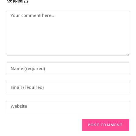
發佈留言
Comment
Enter
your
Enter
name
your
or
Enter
email
username
your
address
to
website
to
comment
URL
comment