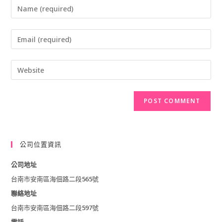
Enter
your
Enter
name
your
or
Enter
email
username
your
address
to
website
to
comment
URL
comment
(optional)
公司位置資訊
公司地址
台南市安南區海佃路二段565號
聯絡地址
台南市安南區海佃路二段597號