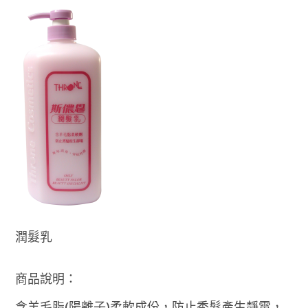
潤髮乳
商品說明：
含羊毛脂(陽離子)柔軟成份，防止秀髮產生靜電，