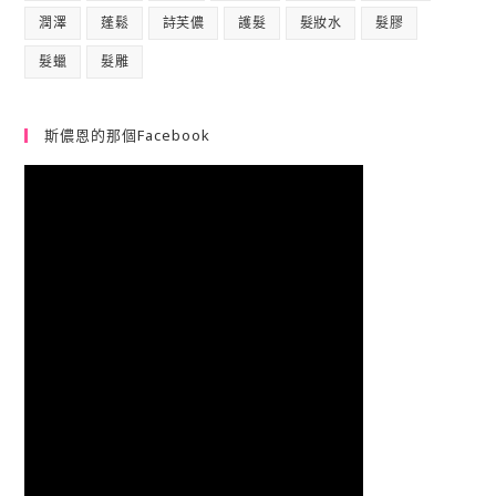
潤澤
蓬鬆
詩芙儂
護髮
髮妝水
髮膠
髮蠟
髮雕
斯儂恩的那個Facebook