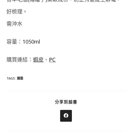
好梳理。
需沖水
容量：1050ml
購買連結：
蝦皮
、
PC
TAGS
:
護髮
SHARE
分享到臉書
THIS
CONTENT
Opens
in
a
new