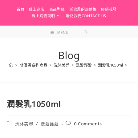
Skip
首頁
線上商店
商品型錄
斯儂恩的部落格
經銷批發
to
線上購物說明
聯絡我們CONTACT US
content
MENU
Blog
>
斯儂恩系列商品
>
洗沐美體
>
洗髮護髮
>
潤髮乳1050ml
>
潤髮乳1050ml
Post
Post
洗沐美體
/
洗髮護髮
0 Comments
category:
comments: