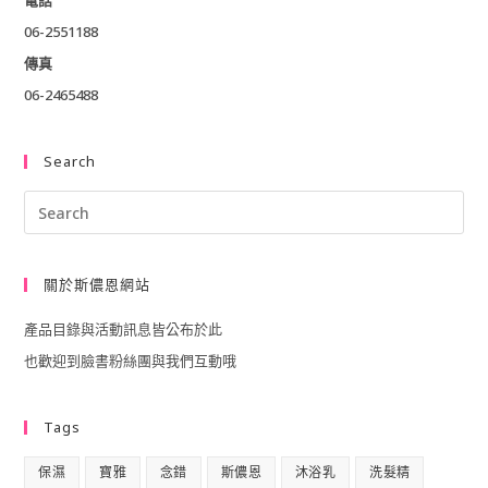
電話
06-2551188
傳真
06-2465488
Search
Pre
Esc
to
關於斯儂恩網站
clo
產品目錄與活動訊息皆公布於此
the
也歡迎到臉書粉絲團與我們互動哦
sea
pan
Tags
保濕
寶雅
念錯
斯儂恩
沐浴乳
洗髮精