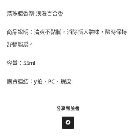
滾珠體香劑-浪漫百合香
商品說明：清爽不黏膩，消除惱人體味，隨時保持
舒暢觸感。
容量：55ml
購買連結：
y拍
、
PC
、
蝦皮
SHARE
分享到臉書
THIS
CONTENT
Opens
in
a