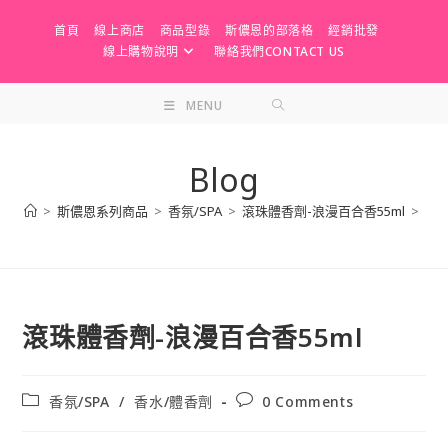
Skip
首頁
線上商店
商品型錄
斯儂恩的部落格
經銷批發
to
線上購物說明
聯絡我們CONTACT US
content
MENU
Blog
>
斯儂恩系列商品
>
香氛/SPA
>
滾珠體香劑-浪漫百合香55ml
>
滾珠體香劑-浪漫百合香55ml
Post
Post
香氛/SPA
/
香水/體香劑
0 Comments
category:
comments: