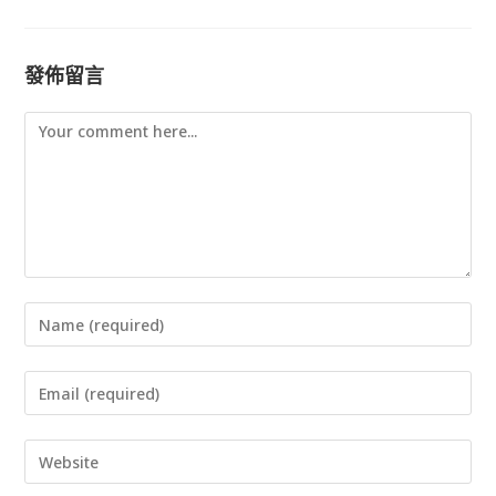
發佈留言
Comment
Enter
your
Enter
name
your
or
Enter
email
username
your
address
to