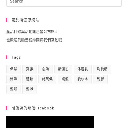
Esc
to
關於斯儂恩網站
clo
產品目錄與活動訊息皆公布於此
the
也歡迎到臉書粉絲團與我們互動哦
sea
pan
Tags
保濕
寶雅
念錯
斯儂恩
沐浴乳
洗髮精
潤澤
蓬鬆
詩芙儂
護髮
髮妝水
髮膠
髮蠟
髮雕
斯儂恩的那個Facebook