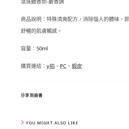
滾珠體香劑-麝香調
商品說明：特殊清爽配方，消除惱人的體味，
舒暢的肌膚觸感。
容量：50ml
購買連結：
y拍
、
PC
、
蝦皮
SHARE
分享到臉書
THIS
CONTENT
YOU MIGHT ALSO LIKE