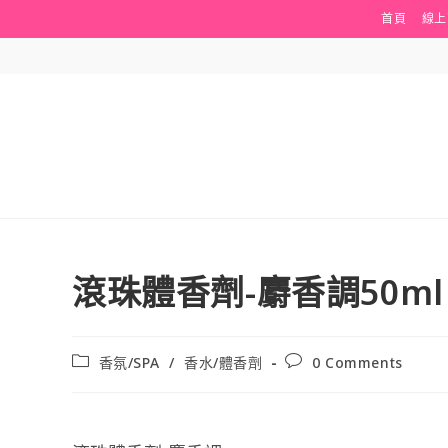
Skip
首頁
線上
to
content
滾珠體香劑-麝香調50ml
Post
Post
香氛/SPA
/
香水/體香劑
0 Comments
category:
comments: