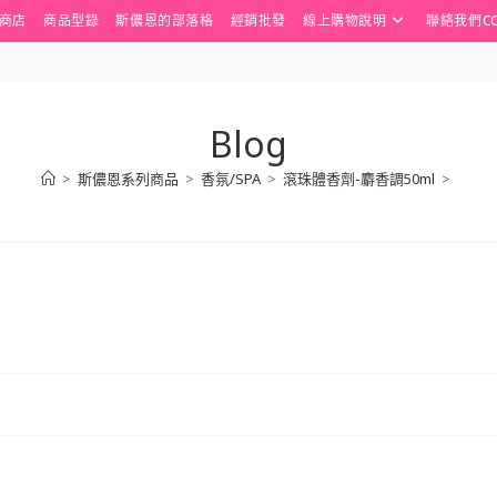
商店
商品型錄
斯儂恩的部落格
經銷批發
線上購物說明
聯絡我們CO
Blog
>
斯儂恩系列商品
>
香氛/SPA
>
滾珠體香劑-麝香調50ml
>