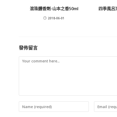
滾珠體香劑-山本之香50ml
四季風呂泡
2018-06-01
發佈留言
Comment
Enter
Enter
your
your