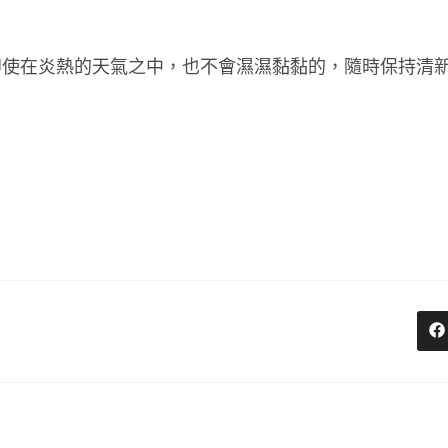
即使在炎熱的天氣之中，也不會濕濕黏黏的，隨時保持清
O
in
a
n
w