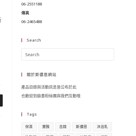
06-2551188
傳真
新
06-2465488
Search
Press
Escape
to
關於斯儂恩網站
close
產品目錄與活動訊息皆公布於此
the
也歡迎到臉書粉絲團與我們互動哦
search
pens
panel.
Tags
ew
indow
保濕
寶雅
念錯
斯儂恩
沐浴乳