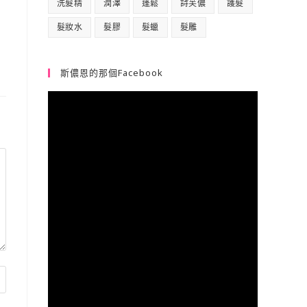
洗髮精
潤澤
蓬鬆
詩芙儂
護髮
髮妝水
髮膠
髮蠟
髮雕
斯儂恩的那個Facebook