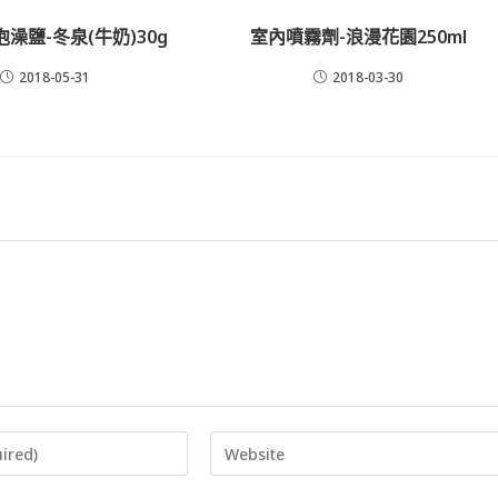
澡鹽-冬泉(牛奶)30g
室內噴霧劑-浪漫花園250ml
2018-05-31
2018-03-30
Enter
your