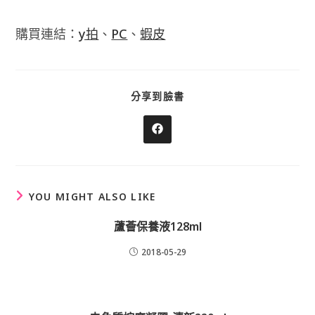
購買連結：
y拍
、
PC
、
蝦皮
SHARE
分享到臉書
THIS
CONTENT
Opens
in
a
new
window
YOU MIGHT ALSO LIKE
蘆薈保養液128ml
2018-05-29