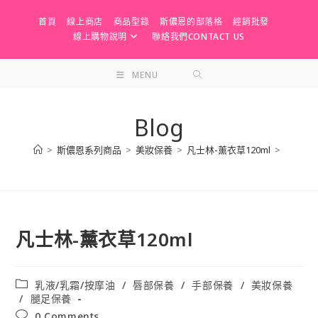
Skip
首頁
線上商店
商品型錄
斯儂恩的部落格
經銷批發
to
線上購物說明
聯絡我們CONTACT US
content
MENU
Blog
>
斯儂恩系列商品
>
美妝保養
>
凡士林-薰衣草120ml
>
凡士林-薰衣草120ml
Post
乳液/乳霜/按摩油
/
唇部保養
/
手部保養
/
美妝保養
category:
/
腿足保養
Post
0 Comments