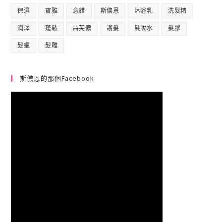
保濕
寶雅
念錯
斯儂恩
沐浴乳
洗髮精
潤澤
蓬鬆
詩芙儂
護髮
髮妝水
髮膠
髮蠟
髮雕
斯儂恩的那個Facebook