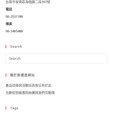
台南市安南區海佃路二段597號
電話
06-2551188
傳真
06-2465488
Search
Pre
Esc
to
關於斯儂恩網站
clo
產品目錄與活動訊息皆公布於此
the
也歡迎到臉書粉絲團與我們互動哦
sea
pan
Tags