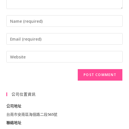
Enter
your
Enter
name
your
or
Enter
email
username
your
address
to
website
to
comment
URL
comment
(optional)
公司位置資訊
公司地址
台南市安南區海佃路二段565號
聯絡地址