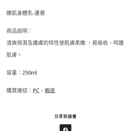
嫩肌身體乳-蘆薈
商品說明：
清爽保濕及護膚的特性使肌膚柔嫩 ，易吸收，呵護
肌膚。
容量：250ml
購買連結：
PC
、
蝦皮
SHARE
分享到臉書
THIS
CONTENT