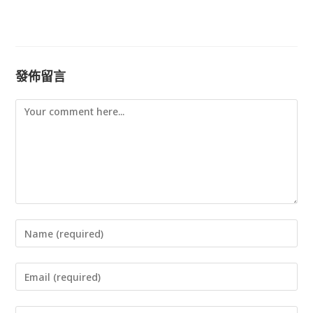
發佈留言
Comment
Enter
your
Enter
name
your
or