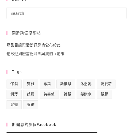
Pre
Esc
to
關於斯儂恩網站
clo
產品目錄與活動訊息皆公布於此
the
也歡迎到臉書粉絲團與我們互動哦
sea
pan
Tags
保濕
寶雅
念錯
斯儂恩
沐浴乳
洗髮精
潤澤
蓬鬆
詩芙儂
護髮
髮妝水
髮膠
髮蠟
髮雕
斯儂恩的那個Facebook