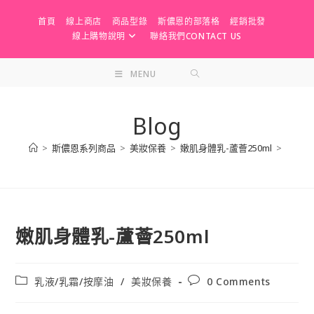
Skip
首頁
線上商店
商品型錄
斯儂恩的部落格
經銷批發
to
線上購物說明
聯絡我們CONTACT US
content
MENU
Blog
>
斯儂恩系列商品
>
美妝保養
>
嫩肌身體乳-蘆薈250ml
>
嫩肌身體乳-蘆薈250ml
Post
Post
乳液/乳霜/按摩油
/
美妝保養
0 Comments
category:
comments: