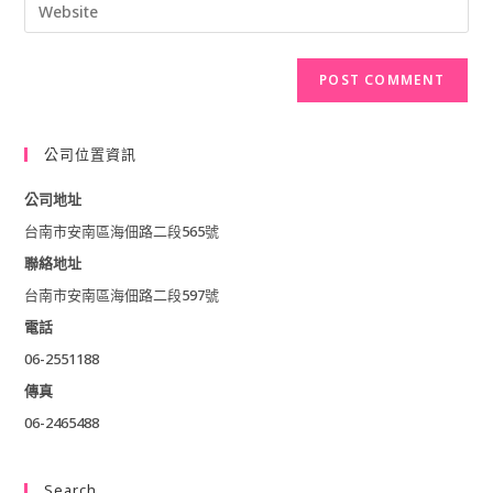
Enter
email
username
your
address
to
website
to
comment
URL
comment
(optional)
公司位置資訊
公司地址
台南市安南區海佃路二段565號
聯絡地址
台南市安南區海佃路二段597號
電話
06-2551188
傳真
06-2465488
Search