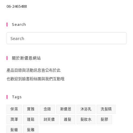
06-2465488
Search
Pre
Esc
to
關於斯儂恩網站
clo
產品目錄與活動訊息皆公布於此
the
也歡迎到臉書粉絲團與我們互動哦
sea
pan
Tags
保濕
寶雅
念錯
斯儂恩
沐浴乳
洗髮精
潤澤
蓬鬆
詩芙儂
護髮
髮妝水
髮膠
髮蠟
髮雕