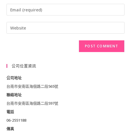
Enter
name
your
or
Enter
email
username
your
address
to
website
to
comment
URL
comment
(optional)
公司位置資訊
公司地址
台南市安南區海佃路二段565號
聯絡地址
台南市安南區海佃路二段597號
電話
06-2551188
傳真