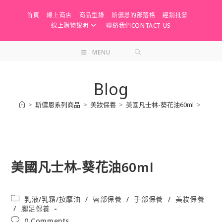
Skip
首頁
線上商店
商品型錄
斯儂恩的部落格
經銷批發
to
線上購物說明
聯絡我們CONTACT US
content
MENU
Blog
>
斯儂恩系列商品
>
美妝保養
>
美國凡士林-葵花油60ml
>
美國凡士林-葵花油60ml
Post
乳液/乳霜/按摩油
/
唇部保養
/
手部保養
/
美妝保養
category:
/
腿足保養
Post
0 Comments